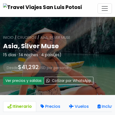
INICIO
/
CRUCEROS
/
ASIA, SILVER MUSE
Asia, Silver Muse
15 días · 14 noches · 4 país(es)
$41,292
Desde
USD por persona
Ver precios y salidas
Cotizar por WhatsApp
Itinerario
Precios
Vuelos
Incluy