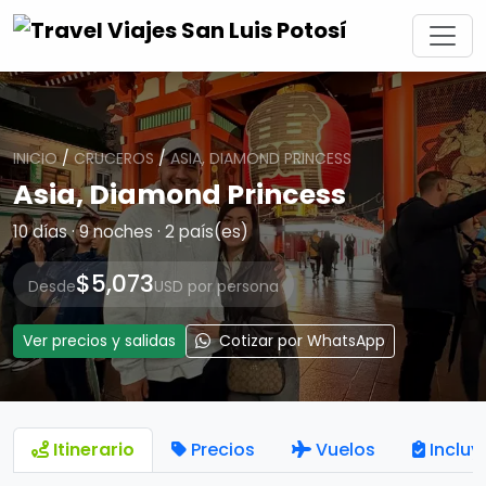
INICIO
/
CRUCEROS
/
ASIA, DIAMOND PRINCESS
Asia, Diamond Princess
10 días · 9 noches · 2 país(es)
$5,073
Desde
USD por persona
Ver precios y salidas
Cotizar por WhatsApp
Itinerario
Precios
Vuelos
Incluy